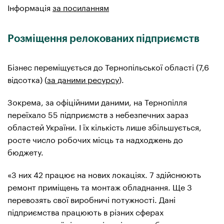
Інформація
за посиланням
Розміщення релокованих підприємств
Бізнес переміщується до Тернопільської області (7,6
відсотка) (
за даними ресурсу
).
Зокрема, за офіційними даними, на Тернопілля
переїхало 55 підприємств з небезпечних зараз
областей України. І їх кількість лише збільшується,
росте число робочих місць та надходжень до
бюджету.
«З них 42 працює на нових локаціях. 7 здійснюють
ремонт приміщень та монтаж обладнання. Ще 3
перевозять свої виробничі потужності. Дані
підприємства працюють в різних сферах
господарської діяльності, це і машинобудування,