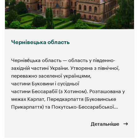
Чернівецька область
Черніве́цька область — область у південно-
західній частині України. Утворена з північної,
переважно заселеної українцями,
частини Буковини і сусідньої
частини Бессарабії (з Хотином). Розташована у
межах Карпат, Передкарпаття (Буковинське
Прикарпаття) та Покутсько-Бессарабської…
Детальніше