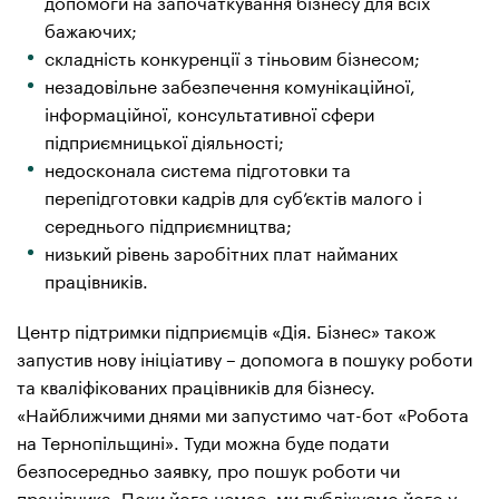
допомоги на започаткування бізнесу для всіх
бажаючих;
складність конкуренції з тіньовим бізнесом;
незадовільне забезпечення комунікаційної,
інформаційної, консультативної сфери
підприємницької діяльності;
недосконала система підготовки та
перепідготовки кадрів для суб’єктів малого і
середнього підприємництва;
низький рівень заробітних плат найманих
працівників.
Центр підтримки підприємців «Дія. Бізнес» також
запустив нову ініціативу – допомога в пошуку роботи
та кваліфікованих працівників для бізнесу.
«Найближчими днями ми запустимо чат-бот «Робота
на Тернопільщині». Туди можна буде подати
безпосередньо заявку, про пошук роботи чи
працівника. Поки його немає, ми публікуємо його у