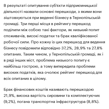
В результаті опитування суб’єкти підприємницької
діяльності назвали основні перешкоди, з якими вони
зіштовхуються при веденні бізнесу в Тернопільській
громаді. Три перші місця в рейтингу перешкод
поділили між собою такі фактори, як низький попит
споживачів, високі податки та брак кваліфікованої
робочої сили. Про кожну із цих перешкод для ведення
бізнесу повідомили відповідно 37,2%, 28,9% та 27,8%
опитаних. Таким чином, у Тернопільській громаді, як і
в ряді інших міст, проблема низького попиту є
найбільш гострою, а тому випередила проблеми
високих податків, яка очолює рейтинг перешкод для
всіх опитаних в цілому.
Брак фінансових коштів називають перешкодою
21,9%, висока вартість сировини та комплектуючих
(9,2%), погана транспортна інфраструктура (8,8%).