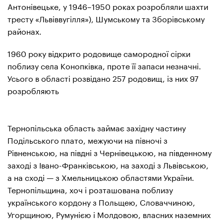
Антонівецьке, у 1946–1950 роках розробляли шахти
тресту «Львіввугілля»), Шумському та Зборівському
районах.
1960 року відкрито родовище самородної сірки
поблизу села Конопківка, проте її запаси незначні.
Усього в області розвідано 257 родовищ, із них 97
розробляють
Тернопільська область займає західну частину
Подільського плато, межуючи на півночі з
Рівненською, на півдні з Чернівецькою, на південному
заході з Івано-Франківською, на заході з Львівською,
а на сході — з Хмельницькою областями України.
Тернопільщина, хоч і розташована поблизу
українського кордону з Польщею, Словаччиною,
Угорщиною, Румунією і Молдовою, власних наземних