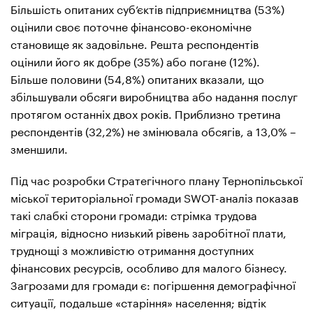
Більшість опитаних суб’єктів підприємництва (53%)
оцінили своє поточне фінансово-економічне
становище як задовільне. Решта респондентів
оцінили його як добре (35%) або погане (12%).
Більше половини (54,8%) опитаних вказали, що
збільшували обсяги виробництва або надання послуг
протягом останніх двох років. Приблизно третина
респондентів (32,2%) не змінювала обсягів, а 13,0% –
зменшили.
Під час розробки Стратегічного плану Тернопільської
міської територіальної громади SWOT-аналіз показав
такі слабкі сторони громади: стрімка трудова
міграція, відносно низький рівень заробітної плати,
труднощі з можливістю отримання доступних
фінансових ресурсів, особливо для малого бізнесу.
Загрозами для громади є: погіршення демографічної
ситуації, подальше «старіння» населення; відтік