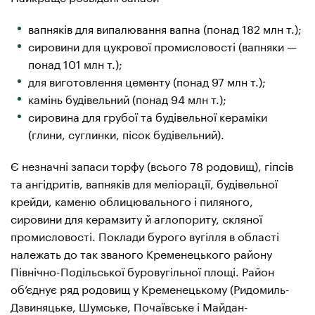
вапняків для випалювання вапна (понад 182 млн т.);
сировини для цукрової промисловості (вапняки —
понад 101 млн т.);
для виготовлення цементу (понад 97 млн т.);
камінь будівельний (понад 94 млн т.);
сировина для грубої та будівельної кераміки
(глини, суглинки, пісок будівельний).
Є незначні запаси торфу (всього 78 родовищ), гіпсів
та ангідритів, вапняків для меліорації, будівельної
крейди, каменю облицювального і пиляного,
сировини для керамзиту й аглопориту, скляної
промисловості. Поклади бурого вугілля в області
належать до так званого Кременецького району
Північно-Подільської буровугільної площі. Район
об’єднує ряд родовищ у Кременецькому (Ридомиль-
Дзвиняцьке, Шумське, Почаївське і Майдан-